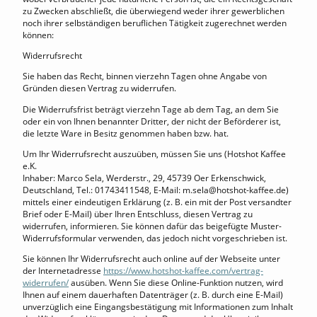
zu Zwecken abschließt, die überwiegend weder ihrer gewerblichen
noch ihrer selbständigen beruflichen Tätigkeit zugerechnet werden
können:
Widerrufsrecht
Sie haben das Recht, binnen vierzehn Tagen ohne Angabe von
Gründen diesen Vertrag zu widerrufen.
Die Widerrufsfrist beträgt vierzehn Tage ab dem Tag, an dem Sie
oder ein von Ihnen benannter Dritter, der nicht der Beförderer ist,
die letzte Ware in Besitz genommen haben bzw. hat.
Um Ihr Widerrufsrecht auszuüben, müssen Sie uns (Hotshot Kaffee
e.K.
Inhaber: Marco Sela, Werderstr., 29, 45739 Oer Erkenschwick,
Deutschland, Tel.: 01743411548, E-Mail: m.sela@hotshot-kaffee.de)
mittels einer eindeutigen Erklärung (z. B. ein mit der Post versandter
Brief oder E-Mail) über Ihren Entschluss, diesen Vertrag zu
widerrufen, informieren. Sie können dafür das beigefügte Muster-
Widerrufsformular verwenden, das jedoch nicht vorgeschrieben ist.
Sie können Ihr Widerrufsrecht auch online auf der Webseite unter
der Internetadresse
https://www.hotshot-kaffee.com/vertrag-
widerrufen/
ausüben. Wenn Sie diese Online-Funktion nutzen, wird
Ihnen auf einem dauerhaften Datenträger (z. B. durch eine E-Mail)
unverzüglich eine Eingangsbestätigung mit Informationen zum Inhalt